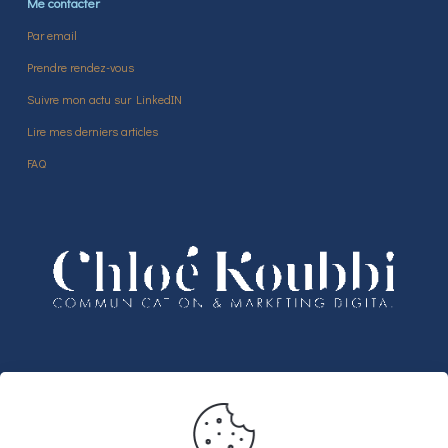
Me contacter
Par email
Prendre rendez-vous
Suivre mon actu sur LinkedIN
Lire mes derniers articles
FAQ
Partenariats
Bénéficiez de 3 mois offerts sur votre
abonnement Notion Business