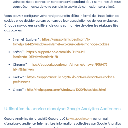
votre cookie de connexion sera conservé pendant deux semaines. Si vous
vous déconnectez de votre compte, le cookie de connexion sera effacé.
Vous pouvez configurer votre navigateur afin d’être informé de l’installation de
cookies et de décider au cas par cas de leur acceptation ou de leur exclusion.
Chaque navigateur se différencie dans sa manière de gérer les réglages liés
aux cookies.
Internet Explorer™ :
https://support.microsoft.com/fr-
fr/help/17442/windows-internet-explorer-delete-manage-cookies
Safari™ :
https://support.apple.com/kb/PH21411?
locale=de_DE&viewlocale=fr_FR
Chrome™ :
https://support.google.com/chrome/answer/95647?
hl=fr&hlrm=en
Firefox™ :
https://support.mozilla.org/fr/kb/activer-desactiver-cookies-
preferences
Opera™ :
http://help.opera.com/Windows/10.20/fr/cookies.html
Utilisation du service d’analyse Google Analytics Audiences
Google Analytics de la société Google LLC (
www.google.com
) est un outil
d'analyse d'audience Internet. Les informations collectées par Google Analytics