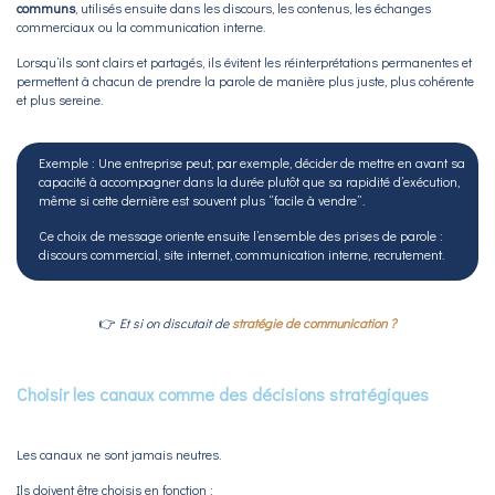
communs
, utilisés ensuite dans les discours, les contenus, les échanges
commerciaux ou la communication interne.
Lorsqu’ils sont clairs et partagés, ils évitent les réinterprétations permanentes et
permettent à chacun de prendre la parole de manière plus juste, plus cohérente
et plus sereine.
Exemple : Une entreprise peut, par exemple, décider de mettre en avant sa
capacité à accompagner dans la durée plutôt que sa rapidité d’exécution,
même si cette dernière est souvent plus “facile à vendre”.
Ce choix de message oriente ensuite l’ensemble des prises de parole :
discours commercial, site internet, communication interne, recrutement.
👉
Et si on discutait de
stratégie de communication ?
Choisir les canaux comme des décisions stratégiques
Les canaux ne sont jamais neutres.
Ils doivent être choisis en fonction :