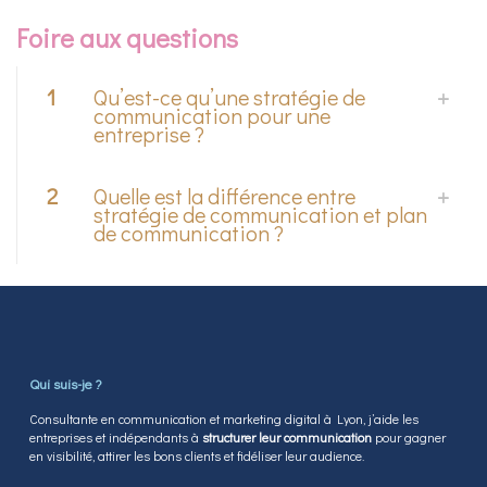
Foire aux questions
1
Qu’est-ce qu’une stratégie de
communication pour une
entreprise ?
2
Quelle est la différence entre
stratégie de communication et plan
de communication ?
Qui suis-je ?
Consultante en communication et marketing digital à Lyon, j’aide les
entreprises et indépendants à
structurer leur communication
pour gagner
en visibilité, attirer les bons clients et fidéliser leur audience.