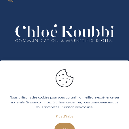
FAQ
Partenariats
Bénéficiez de 3 mois offerts sur votre
abonnement Notion Business
Nous utilisons des cookies pour vous garantir la meilleure expérience sur
notre site. Si vous continuez à utiliser ce dernier, nous considérerons que
vous acceptez l'utilisation des cookies.
Plus d'infos
© 2026 Chloé Koubbi |
Mentions légales
|
RGPD
Site web réalisé par
Osmino