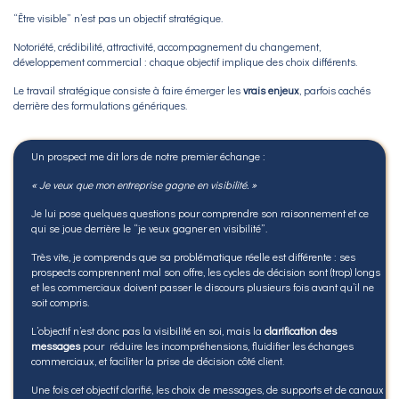
“Être visible” n’est pas un objectif stratégique.
Notoriété, crédibilité, attractivité, accompagnement du changement,
développement commercial : chaque objectif implique des choix différents.
Le travail stratégique consiste à faire émerger les
vrais enjeux
, parfois cachés
derrière des formulations génériques.
Un prospect me dit lors de notre premier échange :
« Je veux que mon entreprise gagne en visibilité. »
Je lui pose quelques questions pour comprendre son raisonnement et ce
qui se joue derrière le “je veux gagner en visibilité”.
Très vite, je comprends que sa problématique réelle est différente : ses
prospects comprennent mal son offre, les cycles de décision sont (trop) longs
et les commerciaux doivent passer le discours plusieurs fois avant qu’il ne
soit compris.
L’objectif n’est donc pas la visibilité en soi, mais la
clarification des
messages
pour réduire les incompréhensions, fluidifier les échanges
commerciaux, et faciliter la prise de décision côté client.
Une fois cet objectif clarifié, les choix de messages, de supports et de canaux