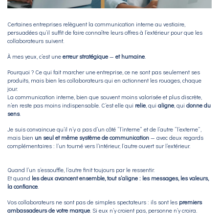
Certaines entreprises relèguent la communication interne au vestiaire,
persuadées qu’il suffit de faire connaître leurs offres à l’extérieur pour que les
collaborateurs suivent.
À mes yeux, c’est une
erreur stratégique
—
et humaine
.
Pourquoi ? Ce qui fait marcher une entreprise, ce ne sont pas seulement ses
produits, mais bien les collaborateurs qui en actionnent les rouages, chaque
jour.
La communication interne, bien que souvent moins valorisée et plus discrète,
n’en reste pas moins indispensable. C’est elle qui
relie
, qui
aligne
, qui
donne du
sens
.
Je suis convaincue qu’il n’y a pas d’un côté “l’interne” et de l’autre “l’externe”,
mais bien
un seul et même système de communication
— avec deux regards
complémentaires : l’un tourné vers l’intérieur, l’autre ouvert sur l’extérieur.
Quand l’un s’essouffle, l’autre finit toujours par le ressentir.
Et quand
les deux avancent ensemble, tout s’aligne : les messages, les valeurs,
la confiance
.
Vos collaborateurs ne sont pas de simples spectateurs : ils sont les
premiers
ambassadeurs de votre marque
. Si eux n’y croient pas, personne n’y croira.