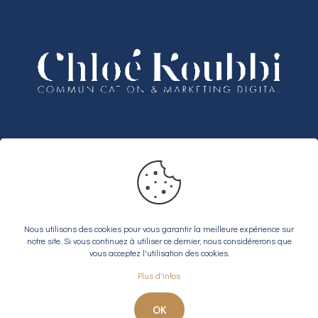
Partenariats
Bénéficiez de 3 mois offerts sur votre
abonnement Notion Business
Nous utilisons des cookies pour vous garantir la meilleure expérience sur
notre site. Si vous continuez à utiliser ce dernier, nous considérerons que
vous acceptez l'utilisation des cookies.
Plus d'infos
© 2026 Chloé Koubbi |
Mentions légales
|
RGPD
Site web réalisé par
Osmino
OK