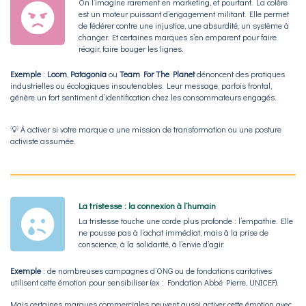
On l’imagine rarement en marketing, et pourtant. La colère
est un moteur puissant d’engagement militant. Elle permet
de fédérer contre une injustice, une absurdité, un système à
changer. Et certaines marques s’en emparent pour faire
réagir, faire bouger les lignes.
Exemple
:
Loom
,
Patagonia
ou
Team For The Planet
dénoncent des pratiques
industrielles ou écologiques insoutenables. Leur message, parfois frontal,
génère un fort sentiment d’identification chez les consommateurs engagés.
💡 À activer si votre marque a une mission de transformation ou une posture
activiste assumée.
La tristesse : la connexion à l’humain
La tristesse touche une corde plus profonde : l’empathie. Elle
ne pousse pas à l’achat immédiat, mais à la prise de
conscience, à la solidarité, à l’envie d’agir.
Exemple
: de nombreuses campagnes d’ONG ou de fondations caritatives
utilisent cette émotion pour sensibiliser (ex : Fondation Abbé Pierre, UNICEF).
Mais certaines marques commerciales peuvent aussi activer cette émotion avec