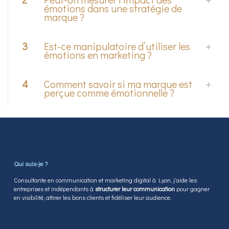
émotions dans une stratégie de
marque ?
3
Est-ce manipulatoire d’utiliser les
émotions en marketing ?
4
Comment savoir si ma marque est
perçue comme émotionnelle ?
Qui suis-je ?
Consultante en communication et marketing digital à Lyon, j’aide les
entreprises et indépendants à
structurer leur communication
pour gagner
en visibilité, attirer les bons clients et fidéliser leur audience.