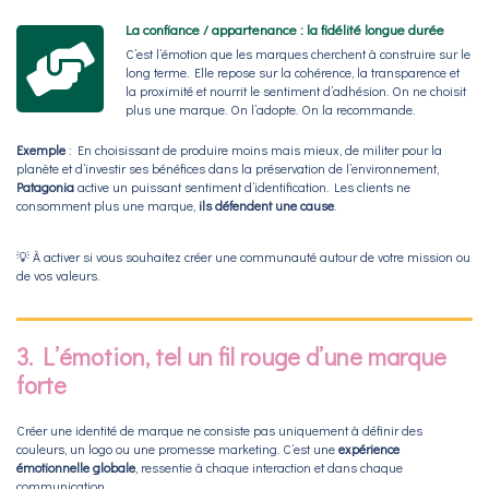
La confiance / appartenance : la fidélité longue durée
C’est l’émotion que les marques cherchent à construire sur le
long terme. Elle repose sur la cohérence, la transparence et
la proximité et nourrit le sentiment d’adhésion. On ne choisit
plus une marque. On l’adopte. On la recommande.
Exemple
: En choisissant de produire moins mais mieux, de militer pour la
planète et d’investir ses bénéfices dans la préservation de l’environnement,
Patagonia
active un puissant sentiment d’identification. Les clients ne
consomment plus une marque,
ils défendent une cause
.
💡
À activer si vous souhaitez créer une communauté autour de votre mission ou
de vos valeurs.
3. L’émotion, tel un fil rouge d’une marque
forte
Créer une identité de marque ne consiste pas uniquement à définir des
couleurs, un logo ou une promesse marketing. C’est une
expérience
émotionnelle globale
, ressentie à chaque interaction et dans chaque
communication.