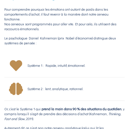
Pour comprendre pourquoi les émotions ont autant de poids dans les
comportements d’achat, il faut revenir à la manière dont notre cerveau
fonctionne.
Nos cerveaux sont programmés pour aller vite. Et pour cela, ils utilisent des
raccourcis émotionnels.
Le psychologue Daniel Kahneman (prix Nobel d’économie) distingue deux
systèmes de pensée :
Système 1 : Rapide, intuitif, émotionnel.
Système 2 : lent, analytique, rationnel.
Or, c’est le Système 1 qui
prend la main dans 90 % des situations du quotidien
, y
compris lorsqu’il s’agit de prendre des décisions d’achat (Kahneman,
Thinking,
Fast and Slow
, 2011).
Autrement dit, ce n’est pas notre cerveau analytique (celui qui lit les