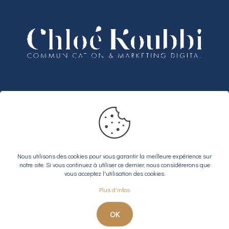
Partenariats
Bénéficiez de 3 mois offerts sur votre
abonnement Notion Business
Nous utilisons des cookies pour vous garantir la meilleure expérience sur
notre site. Si vous continuez à utiliser ce dernier, nous considérerons que
vous acceptez l'utilisation des cookies.
Plus d'infos
© 2026 Chloé Koubbi |
Mentions légales
|
RGPD
Site web réalisé par
Osmino
OK